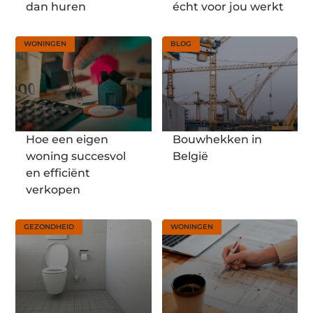
dan huren
écht voor jou werkt
WONINGEN
BLOG
Hoe een eigen
Bouwhekken in
woning succesvol
België
en efficiënt
verkopen
GEZONDHEID
WONINGEN