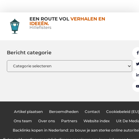
EEN ROUTE VOL
VERHALEN EN
IDEEËN.
Hillefisters
Bericht categorie
Artikel plaatsen
Beroemdheden
Contact
Cookiebeleid (EU
Ons team
Over ons
Partners
Website index
Uit De Medi
Backlinks kopen in Nederland: zo bouw je aan sterke online autoritei