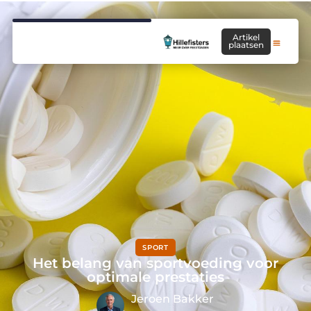
Artikel
plaatsen
SPORT
Het belang van sportvoeding voor
optimale prestaties
Jeroen Bakker