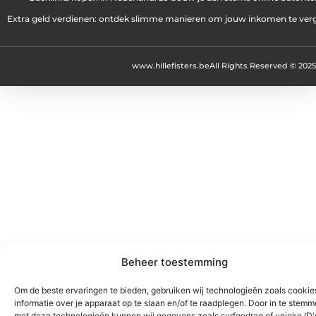
Extra geld verdienen: ontdek slimme manieren om jouw inkomen te ver
www.hillefisters.be
All Rights Reserved © 2025
Beheer toestemming
Om de beste ervaringen te bieden, gebruiken wij technologieën zoals cooki
informatie over je apparaat op te slaan en/of te raadplegen. Door in te stem
met deze technologieën kunnen wij gegevens zoals surfgedrag of unieke ID'