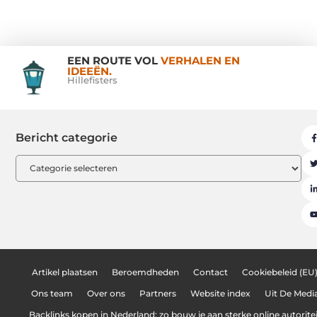
EEN ROUTE VOL
VERHALEN EN
IDEEËN.
Hillefisters
Bericht categorie
Artikel plaatsen
Beroemdheden
Contact
Cookiebeleid (EU
Ons team
Over ons
Partners
Website index
Uit De Medi
Backlinks kopen in Nederland: zo bouw je aan sterke online autoritei