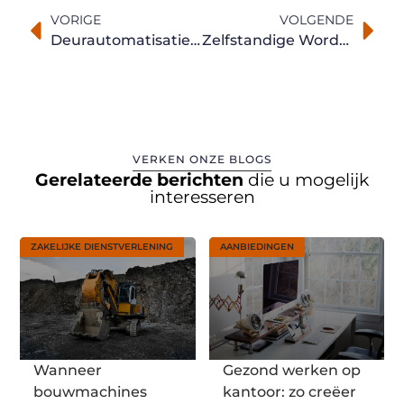
VORIGE
VOLGENDE
Deurautomatisatie in ijzerwaren in Antwerpen
Zelfstandige Worden: Kies Het Statuut Dat Bij Jou Past
VERKEN ONZE BLOGS
Gerelateerde berichten
die u mogelijk
interesseren
ZAKELIJKE DIENSTVERLENING
AANBIEDINGEN
Wanneer
Gezond werken op
bouwmachines
kantoor: zo creëer