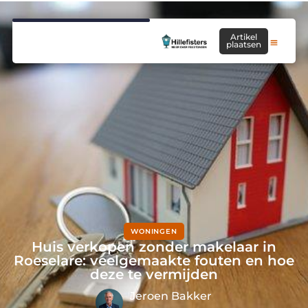
Artikel
plaatsen
WONINGEN
Huis verkopen zonder makelaar in
Roeselare: veelgemaakte fouten en hoe
deze te vermijden
Jeroen Bakker