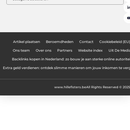
Artikel plaatsen
Beroemdheden
Contact
Cookiebeleid (EU
Ons team
Over ons
Partners
Website index
Uit De Medi
Backlinks kopen in Nederland: zo bouw je aan sterke online autoritei
Extra geld verdienen: ontdek slimme manieren om jouw inkomen te ver
www.hillefisters.be
All Rights Reserved © 2025