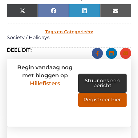
X
Facebook
LinkedIn
Email
(Twitter)
Tags en Categorieën:
Society / Holidays
DEEL DIT:
Begin vandaag nog
met bloggen op
Stuur ons een
Hillefisters
bericht
Registreer hier