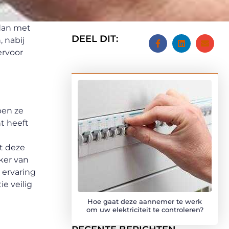
 dan met
DEEL DIT:
, nabij
ervoor
ben ze
t heeft
pt deze
ker van
 ervaring
ie veilig
Hoe gaat deze aannemer te werk
om uw elektriciteit te controleren?