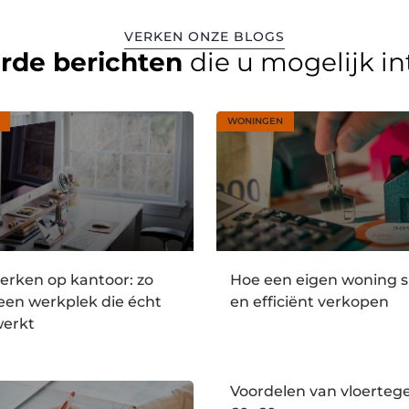
VERKEN ONZE BLOGS
erde berichten
die u mogelijk i
WONINGEN
rken op kantoor: zo
Hoe een eigen woning s
 een werkplek die écht
en efficiënt verkopen
werkt
Voordelen van vloertege