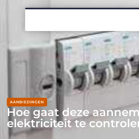
AANBIEDINGEN
Hoe gaat deze aannem
elektriciteit te control