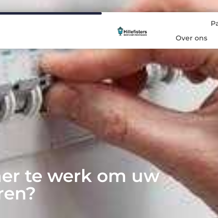
P
Over ons
er te werk om uw
eren?