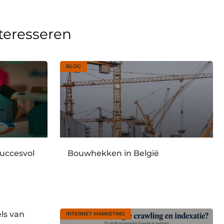
nteresseren
BLOG
uccesvol
Bouwhekken in België
ls van
INTERNET MARKETING