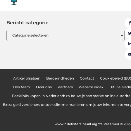
Bericht categorie
Artikel plaatsen
Beroemdheden
Contact
Cookiebeleid (EU
Ons team
Over ons
Partners
Website index
Uit De Medi
Backlinks kopen in Nederland: zo bouw je aan sterke online autoritei
Extra geld verdienen: ontdek slimme manieren om jouw inkomen te ver
www.hillefisters.be
All Rights Reserved © 2025