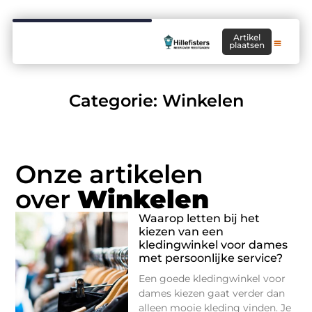
Artikel
plaatsen
Categorie: Winkelen
Onze artikelen
over
Winkelen
Waarop letten bij het
kiezen van een
kledingwinkel voor dames
met persoonlijke service?
Een goede kledingwinkel voor
dames kiezen gaat verder dan
alleen mooie kleding vinden. Je