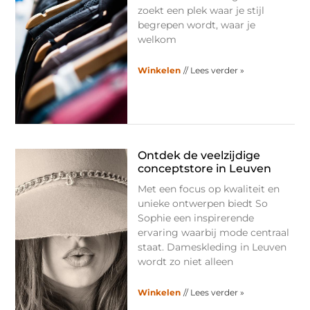
zoekt een plek waar je stijl
begrepen wordt, waar je
welkom
Winkelen
// Lees verder »
Ontdek de veelzijdige
conceptstore in Leuven
Met een focus op kwaliteit en
unieke ontwerpen biedt So
Sophie een inspirerende
ervaring waarbij mode centraal
staat. Dameskleding in Leuven
wordt zo niet alleen
Winkelen
// Lees verder »