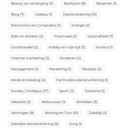
Beauty en verzorging
(3)
Bedrijven
(8)
Bloemen
(1)
Blog
(7)
Cadeau
(1)
Dienstverlening
(13)
Electronica en Computers
(1)
Energie
(2)
Eten en drinken
(2)
Financieel
(3)
Gezondheid
(7)
Groothandel
(2)
Hobby en vrije tijd
(3)
Horeca
(1)
Internet marketing
(2)
Kinderen
(2)
Management
(1)
Marketing
(1)
Meubels
(2)
Mode en Kleding
(4)
Particuliere dienstverlening
(1)
Society / Holidays
(37)
Sport
(3)
Toerisme
(1)
Vakantie
(3)
Verbouwen
(1)
Winkelen
(3)
Woningen
(9)
Woning en Tuin
(10)
Zakelijk
(2)
Zakelijke dienstverlening
(6)
Zorg
(1)