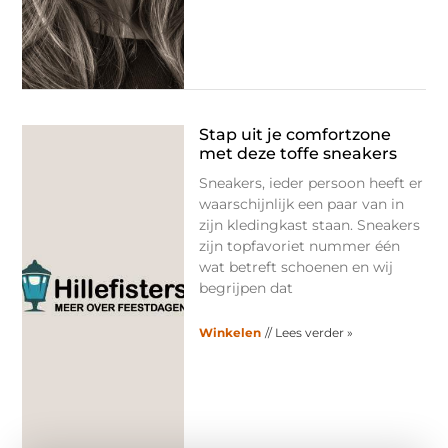
Stap uit je comfortzone
met deze toffe sneakers
Sneakers, ieder persoon heeft er
waarschijnlijk een paar van in
zijn kledingkast staan. Sneakers
zijn topfavoriet nummer één
wat betreft schoenen en wij
begrijpen dat
Winkelen
// Lees verder »