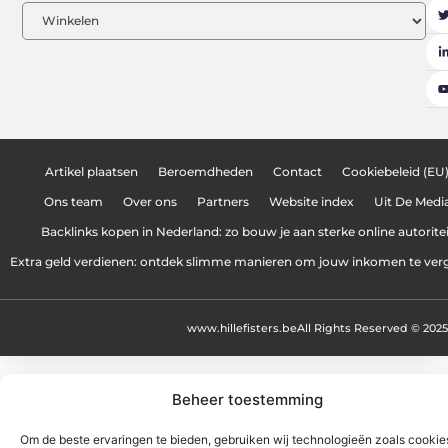
Artikel plaatsen
Beroemdheden
Contact
Cookiebeleid (EU
Ons team
Over ons
Partners
Website index
Uit De Medi
Backlinks kopen in Nederland: zo bouw je aan sterke online autoritei
Extra geld verdienen: ontdek slimme manieren om jouw inkomen te ver
www.hillefisters.be
All Rights Reserved © 2025
Beheer toestemming
Om de beste ervaringen te bieden, gebruiken wij technologieën zoals cooki