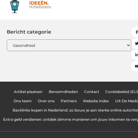
IDEEËN.
Hillefisters
Bericht categorie
Artikel plaatsen
Beroemdheden
Contact
Cookiebeleid (EU
Ons team
Over ons
Partners
Website index
Uit De Medi
Backlinks kopen in Nederland: zo bouw je aan sterke online autoritei
Extra geld verdienen: ontdek slimme manieren om jouw inkomen te ver