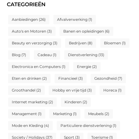
CATEGORIEËN
Aanbiedingen
(26)
Afvalverwerking
(1)
Auto's en Motoren
(3)
Banen en opleidingen
(6)
Beauty en verzorging
(3)
Bedrijven
(8)
Bloemen
(1)
Blog
(7)
Cadeau
(1)
Dienstverlening
(13)
Electronica en Computers
(1)
Energie
(2)
Eten en drinken
(2)
Financieel
(3)
Gezondheid
(7)
Groothandel
(2)
Hobby en vrije tijd
(3)
Horeca
(1)
Internet marketing
(2)
Kinderen
(2)
Management
(1)
Marketing
(1)
Meubels
(2)
Mode en Kleding
(4)
Particuliere dienstverlening
(1)
Society / Holidays
(37)
Sport
(3)
Toerisme
(1)