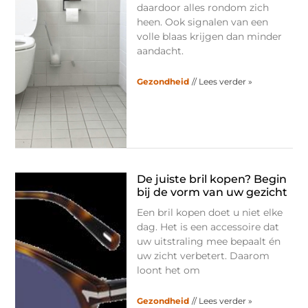
daardoor alles rondom zich
heen. Ook signalen van een
volle blaas krijgen dan minder
aandacht.
Gezondheid
// Lees verder »
De juiste bril kopen? Begin
bij de vorm van uw gezicht
Een bril kopen doet u niet elke
dag. Het is een accessoire dat
uw uitstraling mee bepaalt én
uw zicht verbetert. Daarom
loont het om
Gezondheid
// Lees verder »