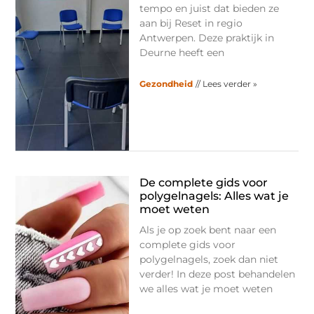
tempo en juist dat bieden ze
aan bij Reset in regio
Antwerpen. Deze praktijk in
Deurne heeft een
Gezondheid
// Lees verder »
De complete gids voor
polygelnagels: Alles wat je
moet weten
Als je op zoek bent naar een
complete gids voor
polygelnagels, zoek dan niet
verder! In deze post behandelen
we alles wat je moet weten