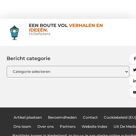
EEN ROUTE VOL
VERHALEN EN
IDEEËN.
Hillefisters
Bericht categorie
Artikel plaatsen
Beroemdheden
Contact
Cookiebeleid (EU
Ons team
Over ons
Partners
Website index
Uit De Medi
Backlinks kopen in Nederland: zo bouw je aan sterke online autoritei